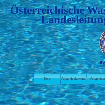
Österreichische Wa
Landesleitun
S